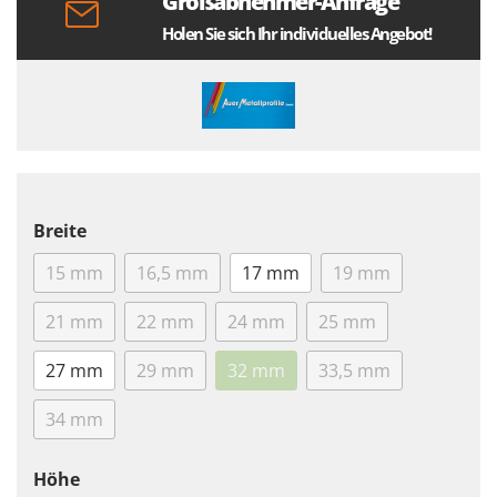
Großabnehmer-Anfrage
Holen Sie sich Ihr individuelles Angebot!
Breite
15 mm
16,5 mm
17 mm
19 mm
21 mm
22 mm
24 mm
25 mm
27 mm
29 mm
32 mm
33,5 mm
34 mm
Höhe