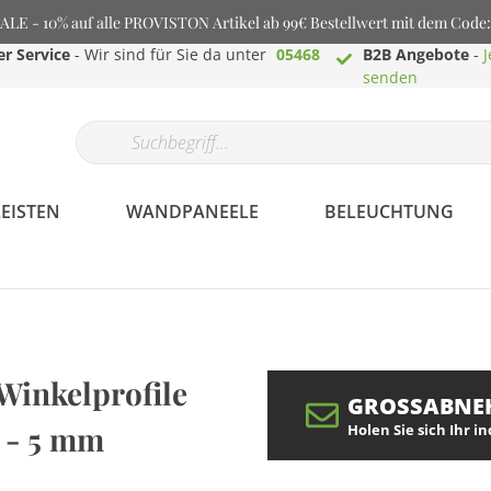
E - 10% auf alle PROVISTON Artikel ab 99€ Bestellwert mit dem Cod
r Service
- Wir sind für Sie da unter
05468
B2B Angebote
-
J
senden
EISTEN
WANDPANEELE
BELEUCHTUNG
Profilaminat.de -
inkelprofile
Bodenbeläge aller
GROSSABNE
Art
 - 5 mm
Holen Sie sich Ihr i