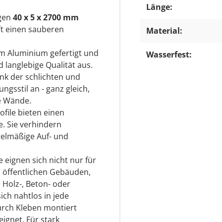
Länge:
ngen
40 x 5 x 2700 mm
t einen sauberen
Material:
m Aluminium gefertigt und
Wasserfest:
d langlebige Qualität aus.
ank der schlichten und
gsstil an - ganz gleich,
e Wände.
file bieten einen
e. Sie verhindern
gelmäßige Auf- und
 eignen sich nicht nur für
 öffentlichen Gebäuden,
Holz-, Beton- oder
ch nahtlos in jede
urch Kleben montiert
ignet. Für stark