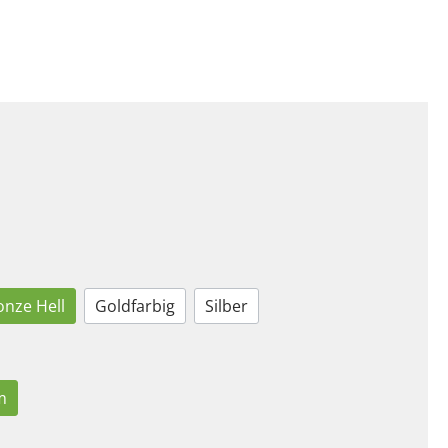
onze Hell
Goldfarbig
Silber
m