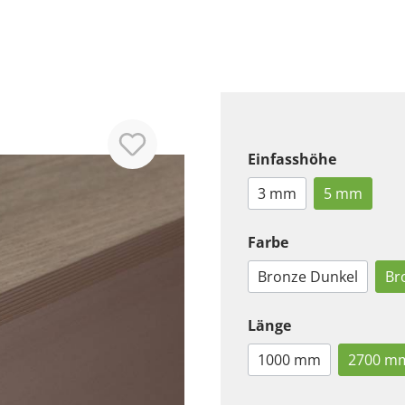
Einfasshöhe
3 mm
5 mm
Farbe
Bronze Dunkel
Br
Länge
1000 mm
2700 m