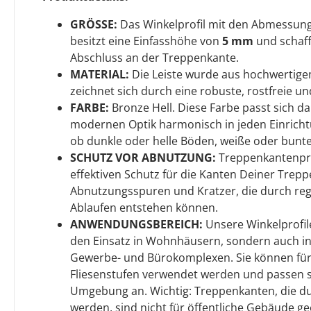
GRÖSSE:
Das Winkelprofil mit den Abmessu
besitzt eine Einfasshöhe von
5 mm
und schaff
Abschluss an der Treppenkante.
MATERIAL:
Die Leiste wurde aus hochwertige
zeichnet sich durch eine robuste, rostfreie un
FARBE:
Bronze Hell. Diese Farbe passt sich d
modernen Optik harmonisch in jeden Einrichtun
ob dunkle oder helle Böden, weiße oder bunt
SCHUTZ VOR ABNUTZUNG:
Treppenkantenpro
effektiven Schutz für die Kanten Deiner Trepp
Abnutzungsspuren und Kratzer, die durch re
Ablaufen entstehen können.
ANWENDUNGSBEREICH:
Unsere Winkelprofile
den Einsatz in Wohnhäusern, sondern auch in
Gewerbe- und Bürokomplexen. Sie können für 
Fliesenstufen verwendet werden und passen si
Umgebung an. Wichtig: Treppenkanten, die d
werden, sind nicht für öffentliche Gebäude gee