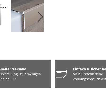
hneller Versand
Einfach & sicher b
 Bestellung ist in wenigen
Viele verschiedene
en bei Dir
Zahlungsmöglichkei