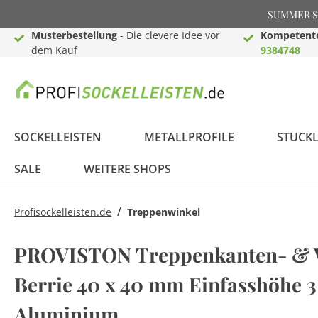
SUMMER SAL
Musterbestellung
- Die clevere Idee vor
Kompetente
dem Kauf
9384748
SOCKELLEISTEN
METALLPROFILE
STUCKL
SALE
WEITERE SHOPS
/
Profisockelleisten.de
Treppenwinkel
Weiße Sockelleisten
Einschub-, Einfass- &
Deckenleisten
Akustik Paneele
Lichtleisten für Wand
Montage Zubehör
Profistuck.de - Stuck
Profitapeten.de -
Sockelleisten Berliner
Dehnungsfugenprofile
Wandleisten
3D Wandpaneele
LED - Licht Fußleisten
Raumgestaltungsideen
PROVISTON Treppenkanten- & W
Abschlussprofile
& Decke
für Innen & Außen
Tapeten &
Profil
& Fliesenprofile
Wandfarben
Berrie 40 x 40 mm Einfasshöhe 3
Lichtleisten für Wand
Videokanal
FAQ - Häufig gestellte
MDF Sockelleisten
Übergangs- &
& Decke
LED Komplettsets
Massivholz
Bauprofile
LED
Fragen
Aluminium