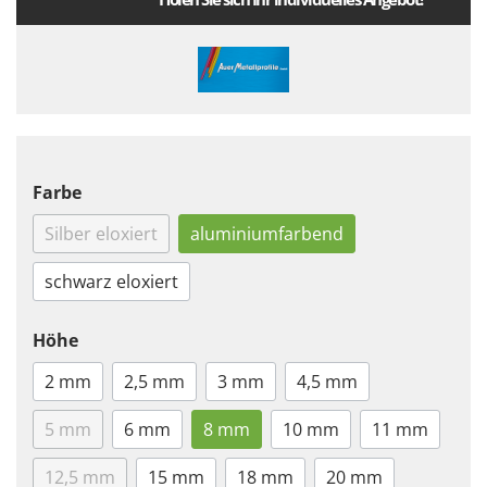
Farbe
Silber eloxiert
aluminiumfarbend
schwarz eloxiert
Höhe
2 mm
2,5 mm
3 mm
4,5 mm
5 mm
6 mm
8 mm
10 mm
11 mm
12,5 mm
15 mm
18 mm
20 mm