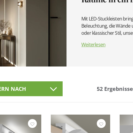
Mit LED-Stuckleisten brin
Beleuchtung, die Wände 
oder klassischer Stil, un
Weiterlesen
TERN NACH
52
Ergebnisse
eller
Befestigung
nschaft
Farbe