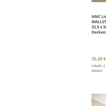
NMC Lic
WALLSTY
32.5 x 
Deckenl
25,20 
Inhalt: 
Meter)