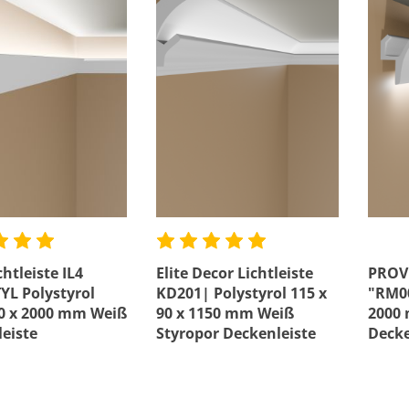
htleiste IL4
Elite Decor Lichtleiste
PROVI
L Polystyrol
KD201| Polystyrol 115 x
"RM00
60 x 2000 mm Weiß
90 x 1150 mm Weiß
2000 
eiste
Styropor Deckenleiste
Decke
Stuck