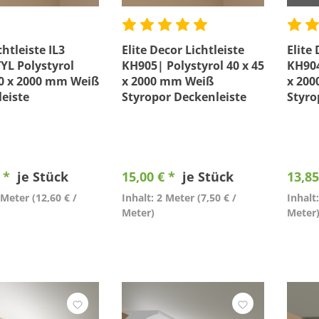
htleiste IL3
Elite Decor Lichtleiste
Elite 
L Polystyrol
KH905| Polystyrol 40 x 45
KH904
50 x 2000 mm Weiß
x 2000 mm Weiß
x 20
eiste
Styropor Deckenleiste
Styro
€ *
je Stück
15,00 € *
je Stück
13,85
2 Meter
(12,60 € /
Inhalt: 2 Meter
(7,50 € /
Inhalt
Meter)
Meter