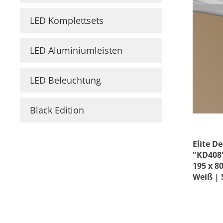
LED Komplettsets
Läng
LED Aluminiumleisten
Wass
LED Beleuchtung
Black Edition
Elite De
"KD408"
195 x 8
Weiß | 
Deckenl