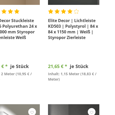
 Decor Stuckleiste
Elite Decor | Lichtleiste
 Polyurethan 24 x
KD503 | Polystyrol | 84 x
2000 mm Styropor
84 x 1150 mm | Weiß |
nleiste Weiß
Styropor Zierleiste
 € *
je Stück
21,65 € *
je Stück
: 2 Meter
(10,95 € /
Inhalt: 1,15 Meter
(18,83 € /
)
Meter)