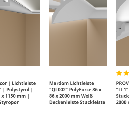
e
Material
erfest
Preis
cor | Lichtleiste
Mardom Lichtleiste
PROVI
 | Polystyrol |
"QL002" PolyForce 86 x
"LL1"
0 x 1150 mm |
86 x 2000 mm Weiß
Stuck
Styropor
Deckenleiste Stuckleiste
2000
eiste
Decke