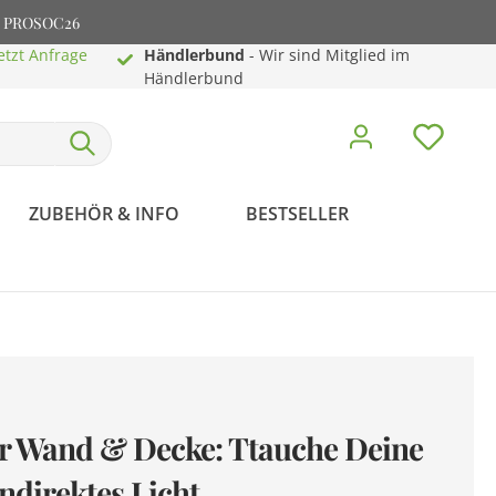
e: PROSOC26
etzt Anfrage
Händlerbund
- Wir sind Mitglied im
Händlerbund
ZUBEHÖR & INFO
BESTSELLER
für Wand & Decke: Ttauche Deine
ndirektes Licht