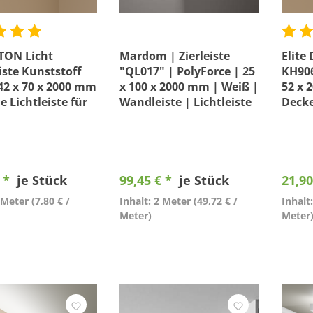
TON Licht
Mardom | Zierleiste
Elite
iste Kunststoff
"QL017" | PolyForce | 25
KH906
42 x 70 x 2000 mm
x 100 x 2000 mm | Weiß |
52 x 
 Lichtleiste für
Wandleiste | Lichtleiste
Decke
ke
€ *
je Stück
99,45 € *
je Stück
21,90
2 Meter
(7,80 € /
Inhalt: 2 Meter
(49,72 € /
Inhalt
Meter)
Meter