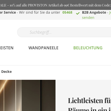
E - 10% auf alle PROVISTON Artikel ab 99€ Bestellwert mit dem Cod
r Service
- Wir sind für Sie da unter
05468
B2B Angebote
-
J
senden
EISTEN
WANDPANEELE
BELEUCHTUNG
& Decke
Profilaminat.de -
Bodenbeläge aller
Art
Lichtleisten 
Räume in ein i