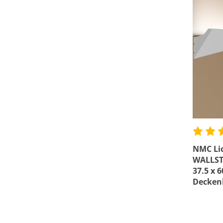
NMC Lic
WALLSTY
37.5 x 
Deckenl