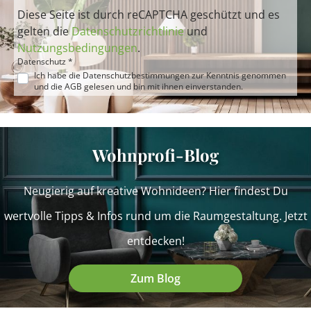
Diese Seite ist durch reCAPTCHA geschützt und es
gelten die
Datenschutzrichtlinie
und
Nutzungsbedingungen
.
Datenschutz *
Ich habe die
Datenschutzbestimmungen
zur Kenntnis genommen
und die
AGB
gelesen und bin mit ihnen einverstanden.
Wohnprofi-Blog
Neugierig auf kreative Wohnideen? Hier findest Du
wertvolle Tipps & Infos rund um die Raumgestaltung. Jetzt
entdecken!
Zum Blog