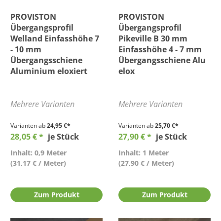
Höhe
PROVISTON
PROVISTON
Übergangsprofil
Übergangsprofil
Länge
Welland Einfasshöhe 7
Pikeville B 30 mm
- 10 mm
Einfasshöhe 4 - 7 mm
Übergangsschiene
Übergangsschiene Alu
Material
Aluminium eloxiert
elox
Wasserfest
Mehrere Varianten
Mehrere Varianten
Preis
Varianten ab
24,95 €*
Varianten ab
25,70 €*
28,05 € *
je Stück
27,90 € *
je Stück
Bewertung mind.
Inhalt: 0,9 Meter
Inhalt: 1 Meter
(31,17 € / Meter)
(27,90 € / Meter)
Zum Produkt
Zum Produkt