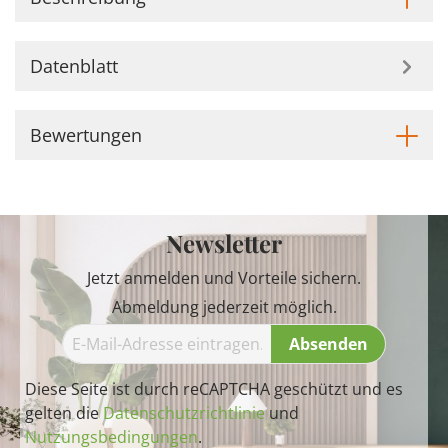
Datenblatt
Bewertungen
Newsletter
Jetzt anmelden und Vorteile sichern.
Abmeldung jederzeit möglich.
Absenden
Diese Seite ist durch reCAPTCHA geschützt und es
gelten die
Datenschutzrichtlinie
und
Nutzungsbedingungen
.