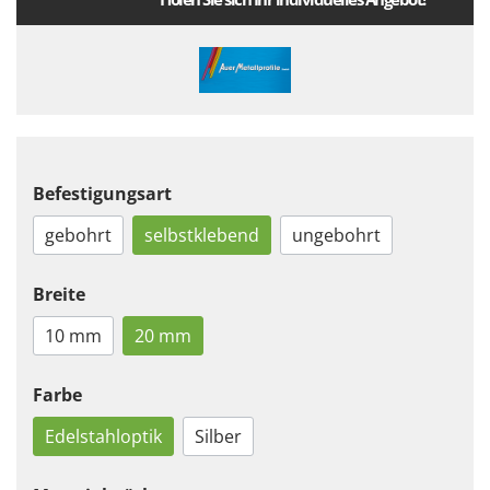
Befestigungsart
gebohrt
selbstklebend
ungebohrt
Breite
10 mm
20 mm
Farbe
Edelstahloptik
Silber