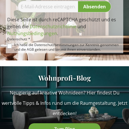
Absenden
Diese Seite ist durch reCAPTCHA geschützt und es
gelten die
Datenschutzrichtlinie
und
Nutzungsbedingungen
.
Datenschutz *
Ich habe die
Datenschutzbestimmungen
zur Kenntnis genommen
und die
AGB
gelesen und bin mit ihnen einverstanden.
Wohnprofi-Blog
Neugierig auf kreative Wohnideen? Hier findest Du
wertvolle Tipps & Infos rund um die Raumgestaltung. Jetzt
entdecken!