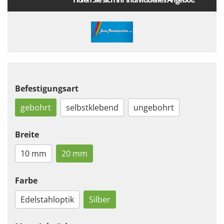
Befestigungsart
gebohrt
selbstklebend
ungebohrt
Breite
10 mm
20 mm
Farbe
Edelstahloptik
Silber