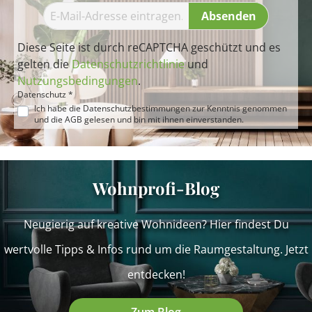
Absenden
Diese Seite ist durch reCAPTCHA geschützt und es
gelten die
Datenschutzrichtlinie
und
Nutzungsbedingungen
.
Datenschutz *
Ich habe die
Datenschutzbestimmungen
zur Kenntnis genommen
und die
AGB
gelesen und bin mit ihnen einverstanden.
Wohnprofi-Blog
Neugierig auf kreative Wohnideen? Hier findest Du
wertvolle Tipps & Infos rund um die Raumgestaltung. Jetzt
entdecken!