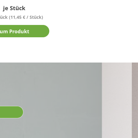
*
je Stück
tück
(11,45 € / Stück)
um Produkt