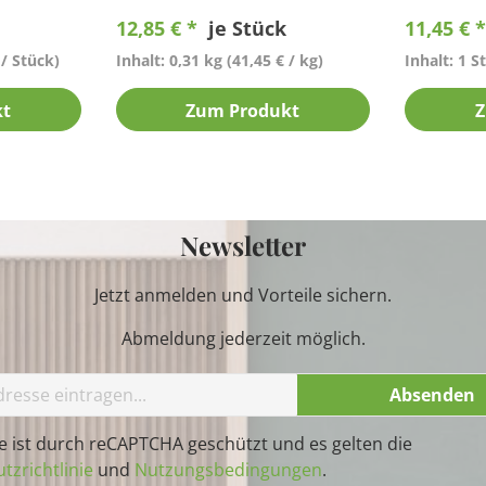
12,85 € *
je Stück
11,45 € 
 / Stück)
Inhalt: 0,31 kg
(41,45 € / kg)
Inhalt: 1 S
kt
Zum Produkt
Z
Newsletter
Jetzt anmelden und Vorteile sichern.
Abmeldung jederzeit möglich.
Absenden
te ist durch reCAPTCHA geschützt und es gelten die
tzrichtlinie
und
Nutzungsbedingungen
.