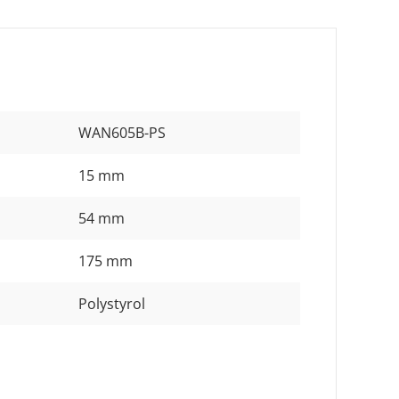
WAN605B-PS
15 mm
54 mm
175 mm
Polystyrol