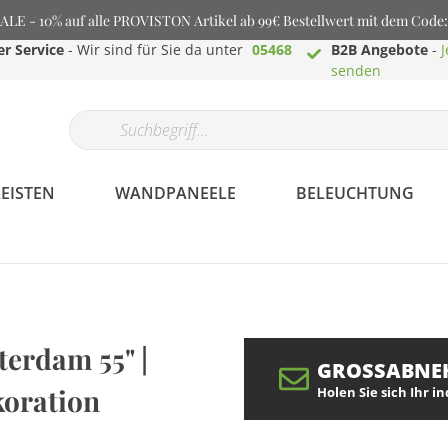
E - 10% auf alle PROVISTON Artikel ab 99€ Bestellwert mit dem Cod
r Service
- Wir sind für Sie da unter
05468
B2B Angebote
-
J
senden
EISTEN
WANDPANEELE
BELEUCHTUNG
Profilaminat.de -
terdam 55" |
Bodenbeläge aller
GROSSABNE
Art
koration
Holen Sie sich Ihr i