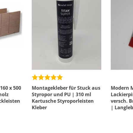
160 x 500
Montagekleber für Stuck aus
Modern M
holz
Styropor und PU | 310 ml
Lackierpi
ckleisten
Kartusche Styroporleisten
versch. B
Kleber
| Langleb