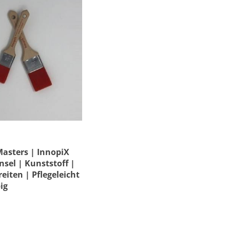
asters | InnopiX
nsel | Kunststoff |
reiten | Pflegeleicht
ig