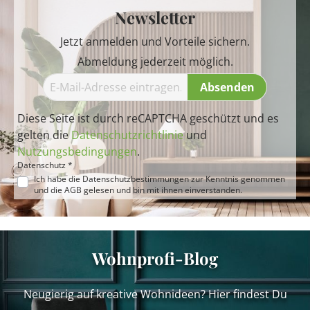
Newsletter
Jetzt anmelden und Vorteile sichern.
Abmeldung jederzeit möglich.
Absenden
Diese Seite ist durch reCAPTCHA geschützt und es
gelten die
Datenschutzrichtlinie
und
Nutzungsbedingungen
.
Datenschutz *
Ich habe die
Datenschutzbestimmungen
zur Kenntnis genommen
und die
AGB
gelesen und bin mit ihnen einverstanden.
Wohnprofi-Blog
Neugierig auf kreative Wohnideen? Hier findest Du