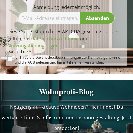
Abmeldung jederzeit möglich.
Absenden
Diese Seite ist durch reCAPTCHA geschützt und es
gelten die
Datenschutzrichtlinie
und
Nutzungsbedingungen
.
Datenschutz *
Ich habe die
Datenschutzbestimmungen
zur Kenntnis genommen
und die
AGB
gelesen und bin mit ihnen einverstanden.
Wohnprofi-Blog
Neugierig auf kreative Wohnideen? Hier findest Du
wertvolle Tipps & Infos rund um die Raumgestaltung. Jetzt
entdecken!