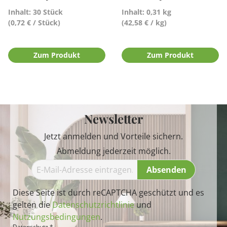
Inhalt: 30 Stück
Inhalt: 0,31 kg
(0,72 € / Stück)
(42,58 € / kg)
Zum Produkt
Zum Produkt
Newsletter
Jetzt anmelden und Vorteile sichern.
Abmeldung jederzeit möglich.
Absenden
Diese Seite ist durch reCAPTCHA geschützt und es
gelten die
Datenschutzrichtlinie
und
Nutzungsbedingungen
.
Datenschutz *