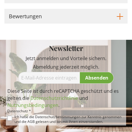
Bewertungen
Newsletter
Jetzt anmelden und Vorteile sichern.
Abmeldung jederzeit möglich.
Absenden
Diese Seite ist durch reCAPTCHA geschützt und es
gelten die
Datenschutzrichtlinie
und
Nutzungsbedingungen
.
Datenschutz *
Ich habe die
Datenschutzbestimmungen
zur Kenntnis genommen
und die
AGB
gelesen und bin mit ihnen einverstanden.