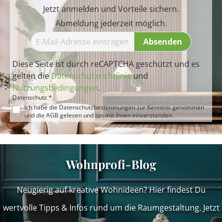
Jetzt anmelden und Vorteile sichern.
Abmeldung jederzeit möglich.
Absenden
Diese Seite ist durch reCAPTCHA geschützt und es
gelten die
Datenschutzrichtlinie
und
Nutzungsbedingungen
.
Datenschutz *
Ich habe die
Datenschutzbestimmungen
zur Kenntnis genommen
und die
AGB
gelesen und bin mit ihnen einverstanden.
Wohnprofi-Blog
Neugierig auf kreative Wohnideen? Hier findest Du
wertvolle Tipps & Infos rund um die Raumgestaltung. Jetzt