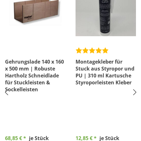
Gehrungslade 140 x 160
Montagekleber für
x 500 mm | Robuste
Stuck aus Styropor und
Hartholz Schneidlade
PU | 310 ml Kartusche
für Stuckleisten &
Styroporleisten Kleber
Sockelleisten
68,85 € *
je Stück
12,85 € *
je Stück