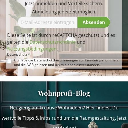
Jetzt anmelden und Vorteile sichern.
Abmeldung jederzeit möglich.
Absenden
Diese Seite ist durch reCAPTCHA geschützt und es
gelten die
Datenschutzrichtlinie
und
Nutzungsbedingungen
.
Datenschutz *
Ich habe die
Datenschutzbestimmungen
zur Kenntnis genommen
und die
AGB
gelesen und bin mit ihnen einverstanden.
Wohnprofi-Blog
Neugierig auf kreative Wohnideen? Hier findest Du
wertvolle Tipps & Infos rund um die Raumgestaltung. Jetzt