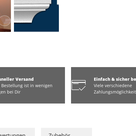
hneller Versand
Einfach & sicher b
 Bestellung ist in wenigen
Viele verschiedene
en bei Dir
Zahlungsmöglichkei
wertungen
Zubehör