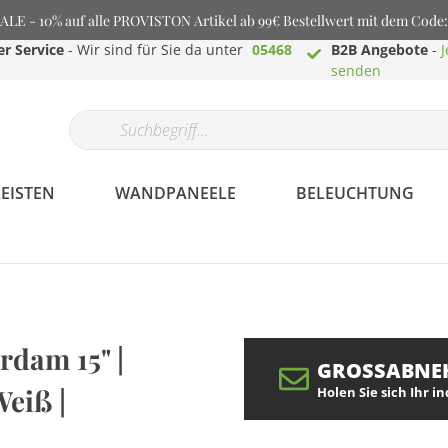
E - 10% auf alle PROVISTON Artikel ab 99€ Bestellwert mit dem Cod
r Service
- Wir sind für Sie da unter
05468
B2B Angebote
-
J
senden
EISTEN
WANDPANEELE
BELEUCHTUNG
Profilaminat.de -
dam 15" |
Bodenbeläge aller
GROSSABNE
Art
Weiß |
Holen Sie sich Ihr i