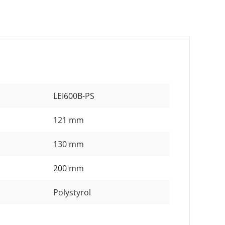
LEI600B-PS
121 mm
130 mm
200 mm
Polystyrol