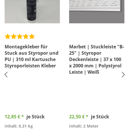
Montagekleber für
Marbet | Stuckleiste "B-
Stuck aus Styropor und
25" | Styropor
PU | 310 ml Kartusche
Deckenleiste | 37 x 100
Styroporleisten Kleber
x 2000 mm | Polystyrol
Leiste | Weiß
12,85 € *
je Stück
22,50 € *
je Stück
Inhalt: 0,31 kg
Inhalt: 2 Meter