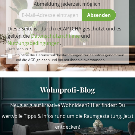
Abmeldung jederzeit möglich.
Absenden
Diese Seite ist durch reCAPTCHA geschützt und es
gelten die
Datenschutzrichtlinie
und
Nutzungsbedingungen
.
Datenschutz *
Ich habe die
Datenschutzbestimmungen
zur Kenntnis genommen
und die
AGB
gelesen und bin mit ihnen einverstanden.
Wohnprofi-Blog
Neugierig auf kreative Wohnideen? Hier findest Du
wertvolle Tipps & Infos rund um die Raumgestaltung. Jetzt
entdecken!