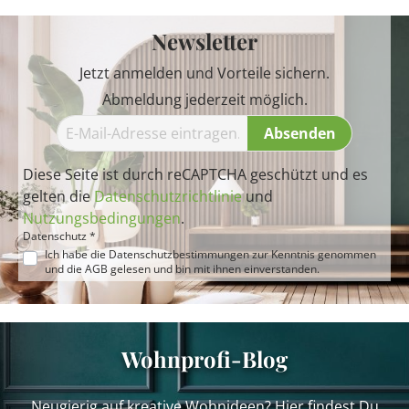
Newsletter
Jetzt anmelden und Vorteile sichern.
Abmeldung jederzeit möglich.
Absenden
Diese Seite ist durch reCAPTCHA geschützt und es
gelten die
Datenschutzrichtlinie
und
Nutzungsbedingungen
.
Datenschutz *
Ich habe die
Datenschutzbestimmungen
zur Kenntnis genommen
und die
AGB
gelesen und bin mit ihnen einverstanden.
Wohnprofi-Blog
Neugierig auf kreative Wohnideen? Hier findest Du