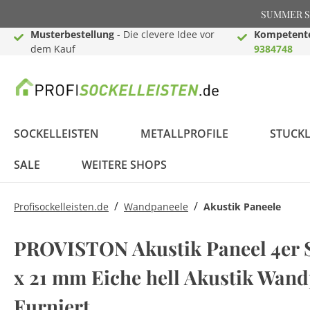
SUMMER SAL
Musterbestellung
- Die clevere Idee vor
Kompetente
dem Kauf
9384748
SOCKELLEISTEN
METALLPROFILE
STUCKL
SALE
WEITERE SHOPS
/
/
Profisockelleisten.de
Wandpaneele
Akustik Paneele
Weiße Sockelleisten
Einschub-, Einfass- &
Deckenleisten
Akustik Paneele
Lichtleisten für Wand
Montage Zubehör
Profistuck.de - Stuck
Profitapeten.de -
Sockelleisten Berliner
Dehnungsfugenprofile
Wandleisten
3D Wandpaneele
LED - Licht Fußleisten
Raumgestaltungsideen
PROVISTON Akustik Paneel 4er 
Abschlussprofile
& Decke
für Innen & Außen
Tapeten &
Profil
& Fliesenprofile
Wandfarben
x 21 mm Eiche hell Akustik Wan
Lichtleisten für Wand
Videokanal
FAQ - Häufig gestellte
MDF Sockelleisten
Übergangs- &
& Decke
LED Komplettsets
Massivholz
Bauprofile
LED
Fragen
Furniert