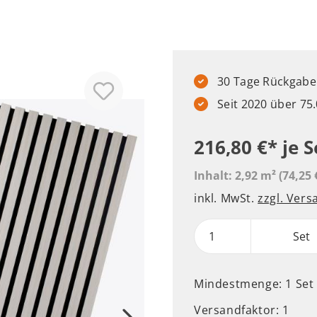
30 Tage Rückgabere
Seit 2020 über 7
216,80 €*
je S
Inhalt:
2,92 m²
(74,25 
inkl. MwSt.
zzgl. Ver
Set
Mindestmenge: 1 Set
Versandfaktor: 1