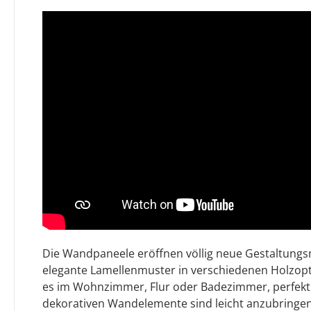
Die Wandpaneele eröffnen völlig neue Gestaltungs
elegante Lamellenmuster in verschiedenen Holzopti
es im Wohnzimmer, Flur oder Badezimmer, perfekt 
dekorativen Wandelemente sind leicht anzubringen 