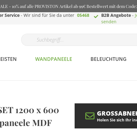
E - 10% auf alle PROVISTON Artikel ab 99€ Bestellwert mit dem Cod
r Service
- Wir sind für Sie da unter
05468
B2B Angebote
-
J
senden
EISTEN
WANDPANEELE
BELEUCHTUNG
Profilaminat.de -
SET 1200 x 600
Bodenbeläge aller
GROSSABNE
Art
dpaneele MDF
Holen Sie sich Ihr i