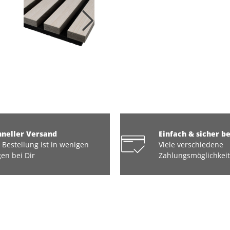
hneller Versand
Einfach & sicher b
 Bestellung ist in wenigen
Viele verschiedene
en bei Dir
Zahlungsmöglichkei