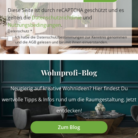
Diese Seite ist durch reCAPTCHA geschützt und es
gelten die
Datenschutzrichtlinie
und
Nutzungsbedingungen
.
Datenschutz *
Ich habe die
Datenschutzbestimmungen
zur Kenntnis genommen
und die
AGB
gelesen und bin mit ihnen einverstanden.
Wohnprofi-Blog
Neugierig auf kreative Wohnideen? Hier findest Du
wertvolle Tipps & Infos rund um die Raumgestaltung. Jetzt
entdecken!
Zum Blog