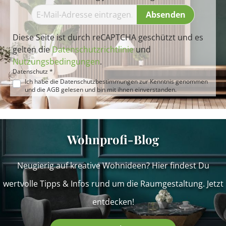
Absenden
Diese Seite ist durch reCAPTCHA geschützt und es
gelten die
Datenschutzrichtlinie
und
Nutzungsbedingungen
.
Datenschutz *
Ich habe die
Datenschutzbestimmungen
zur Kenntnis genommen
und die
AGB
gelesen und bin mit ihnen einverstanden.
Wohnprofi-Blog
Neugierig auf kreative Wohnideen? Hier findest Du
wertvolle Tipps & Infos rund um die Raumgestaltung. Jetzt
entdecken!