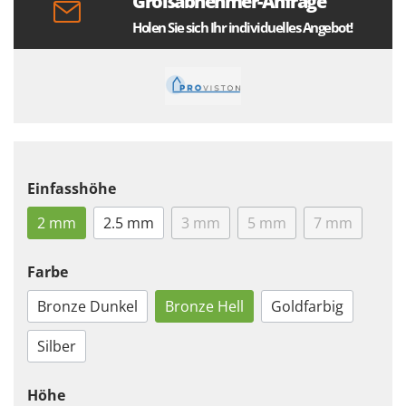
Großabnehmer-Anfrage
Holen Sie sich Ihr individuelles Angebot!
Einfasshöhe
2 mm
2.5 mm
3 mm
5 mm
7 mm
Farbe
Bronze Dunkel
Bronze Hell
Goldfarbig
Silber
Höhe