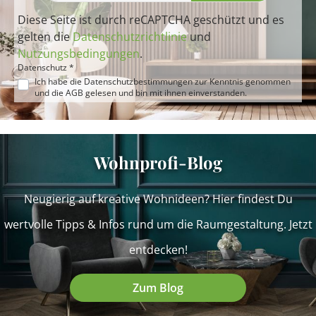
Diese Seite ist durch reCAPTCHA geschützt und es
gelten die
Datenschutzrichtlinie
und
Nutzungsbedingungen
.
Datenschutz *
Ich habe die
Datenschutzbestimmungen
zur Kenntnis genommen
und die
AGB
gelesen und bin mit ihnen einverstanden.
Wohnprofi-Blog
Neugierig auf kreative Wohnideen? Hier findest Du
wertvolle Tipps & Infos rund um die Raumgestaltung. Jetzt
entdecken!
Zum Blog