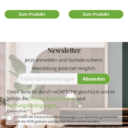
Zum Produkt
Zum Produkt
Newsletter
Jetzt anmelden und Vorteile sichern.
Abmeldung jederzeit möglich.
Absenden
Diese Seite ist durch reCAPTCHA geschützt und es
gelten die
Datenschutzrichtlinie
und
Nutzungsbedingungen
.
Datenschutz *
Ich habe die
Datenschutzbestimmungen
zur Kenntnis genommen
und die
AGB
gelesen und bin mit ihnen einverstanden.