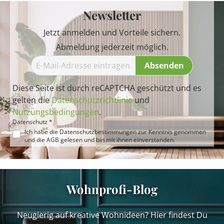
Newsletter
Jetzt anmelden und Vorteile sichern.
Abmeldung jederzeit möglich.
Absenden
Diese Seite ist durch reCAPTCHA geschützt und es
gelten die
Datenschutzrichtlinie
und
Nutzungsbedingungen
.
Datenschutz *
Ich habe die
Datenschutzbestimmungen
zur Kenntnis genommen
und die
AGB
gelesen und bin mit ihnen einverstanden.
Wohnprofi-Blog
Neugierig auf kreative Wohnideen? Hier findest Du