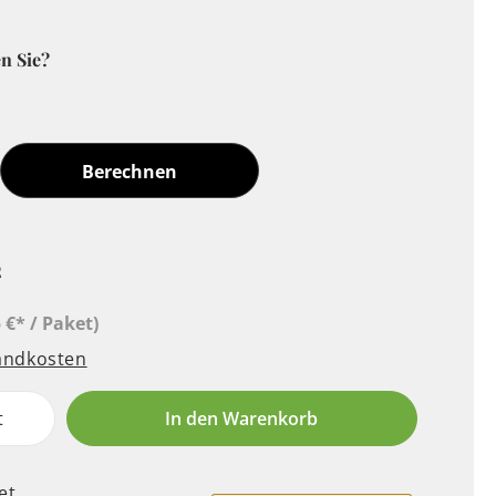
n Sie?
Berechnen
²
 €* / Paket)
sandkosten
t
In den Warenkorb
et