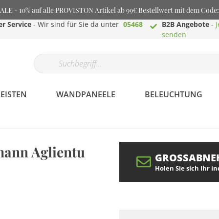
E - 10% auf alle PROVISTON Artikel ab 99€ Bestellwert mit dem Cod
r Service
- Wir sind für Sie da unter
05468
B2B Angebote
-
J
senden
EISTEN
WANDPANEELE
BELEUCHTUNG
mann Aglientu
GROSSABNE
Profilaminat.de -
Holen Sie sich Ihr i
Bodenbeläge aller
Art