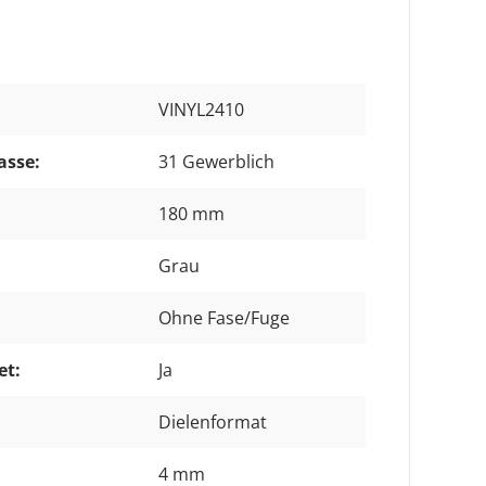
VINYL2410
asse:
31 Gewerblich
180 mm
Grau
Ohne Fase/Fuge
et:
Ja
Dielenformat
4 mm