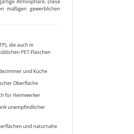
igartige Atmosphäre. Diese
en mäßigen gewerblichen
P), die auch in
süblichen PET-Flaschen
Badezimmer und Küche
ischer Oberfläche
ch für Heimwerker
dank unempfindlicher
berflächen und naturnahe