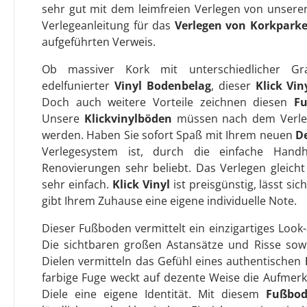
sehr gut mit dem leimfreien Verlegen von unser
Verlegeanleitung für das
Verlegen von Korkparke
aufgeführten Verweis.
Ob massiver Kork mit unterschiedlicher Gra
edelfunierter
Vinyl Bodenbelag
, dieser
Klick Vin
Doch auch weitere Vorteile zeichnen diesen
Fu
Unsere
Klickvinylböden
müssen nach dem Verleg
werden. Haben Sie sofort Spaß mit Ihrem neuen
De
Verlegesystem ist, durch die einfache Hand
Renovierungen sehr beliebt. Das Verlegen gleich
sehr einfach.
Klick Vinyl
ist preisgünstig, lässt sic
gibt Ihrem Zuhause eine eigene individuelle Note.
Dieser Fußboden vermittelt ein einzigartiges Look
Die sichtbaren großen Astansätze und Risse sowie
Dielen vermitteln das Gefühl eines authentischen
farbige Fuge weckt auf dezente Weise die Aufmerk
Diele eine eigene Identität. Mit diesem
Fußbo