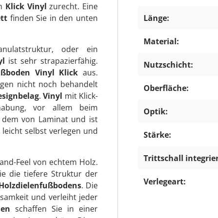
en
Klick Vinyl
zurecht. Eine
tt
finden Sie in den unten
Länge:
Material:
nulatstruktur, oder ein
yl
ist sehr strapazierfähig.
Nutzschicht:
ßboden Vinyl Klick
aus.
en nicht noch behandelt
Oberfläche:
signbelag
.
Vinyl
mit Klick-
habung, vor allem beim
Optik:
t dem von Laminat und ist
h leicht selbst verlegen und
Stärke:
Trittschall integrier
-and-Feel von echtem Holz.
 die tiefere Struktur der
Verlegeart:
Holzdielenfußbodens
. Die
samkeit und verleiht jeder
den
schaffen Sie in einer