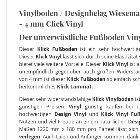
Vinylboden / Designbelag Wiesema
- 4 mm Click Vinyl
Der unverwüstliche Fußboden Vin
Dieser
Klick Fußboden
ist ein sehr hochwerti
Dieser
Klick Vinyl
lässt sich durch seine Elastizit
bietet viele weitere Vorteile. Dieser
Klick Vinyl
ist 
unempfindlich gegenüber auch großen Widersta
von 4 mm ist dieser
Klick Fußboden
so einfach sc
herkömmliches
Klick Laminat.
Dieser sehr widerstandsfähige
Klick Vinylboden
i
günstigen Preisen.
Vinyl
günstig kaufen bei un
hochwertigen
Design Vinyl
und
Klick Vinyl Fu
Nutzen und viel Freude an einem natürlichen
Desi
Maßen 1220 mm x 180 mm pro Paneel lässt sich
verlegen
. Auch Laien und Anfänger kommen, dank 