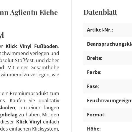
Datenblatt
nn Aglientu Eiche
Artikel-Nr.:
yl
Beanspruchungskl
ger
Klick Vinyl Fußboden
.
ät schwimmend verlegen und
Breite:
absolut Stoßfest, und daher
nd. Mit einer Gesamthöhe
Farbe:
hwimmend zu verlegen, wie
Fase:
st ein Premiumprodukt zum
s. Kaufen Sie qualitativ
Feuchtraumgeeign
ßboden,
um einen langen
gnbelag
zu haben. Mit den
Format:
 dieser
Klick Vinyl
einfach
des einfachen Klicksystem,
Höhe: