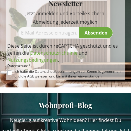
Newsletter
Jetzt anmelden und Vorteile sichern.
Abmeldung jederzeit möglich.
Absenden
Diese Seite ist durch reCAPTCHA geschützt und es
gelten die
Datenschutzrichtlinie
und
Nutzungsbedingungen
.
Datenschutz *
Ich habe die
Datenschutzbestimmungen
zur Kenntnis genommen
und die
AGB
gelesen und bin mit ihnen einverstanden.
Wohnprofi-Blog
Neugierig auf kreative Wohnideen? Hier findest Du
wertvolle Tipps & Infos rund um die Raumgestaltung. Jetzt