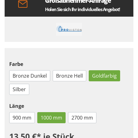
Großabnehmer-Anfrage
Holen Sie sich Ihr individuelles Angebot!
Farbe
Bronze Dunkel
Bronze Hell
Goldfarbig
Silber
Länge
900 mm
1000 mm
2700 mm
13,50 €*
je Stück