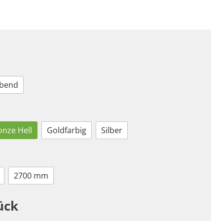
ebend
onze Hell
Goldfarbig
Silber
2700 mm
ück