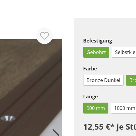
Befestigung
Gebohrt
Selbstkl
Farbe
Bronze Dunkel
Br
Länge
900 mm
1000 mm
12,55 €*
je St