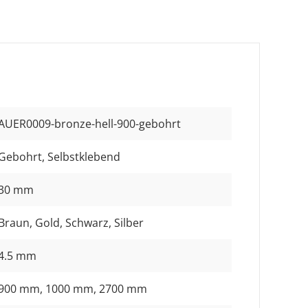
AUER0009-bronze-hell-900-gebohrt
Gebohrt
, Selbstklebend
30 mm
Braun
, Gold
, Schwarz
, Silber
4.5 mm
900 mm
, 1000 mm
, 2700 mm