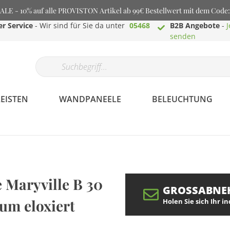
E - 10% auf alle PROVISTON Artikel ab 99€ Bestellwert mit dem Cod
r Service
- Wir sind für Sie da unter
05468
B2B Angebote
-
J
senden
EISTEN
WANDPANEELE
BELEUCHTUNG
Profilaminat.de -
 Maryville B 30
Bodenbeläge aller
GROSSABNE
Art
um eloxiert
Holen Sie sich Ihr i