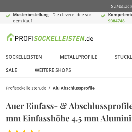
SUMMER SAL
Musterbestellung
- Die clevere Idee vor
Kompetente
dem Kauf
9384748
SOCKELLEISTEN
METALLPROFILE
STUCKL
SALE
WEITERE SHOPS
/
Profisockelleisten.de
Alu Abschlussprofile
Weiße Sockelleisten
Einschub-, Einfass- &
Deckenleisten
Akustik Paneele
Lichtleisten für Wand
Montage Zubehör
Profistuck.de - Stuck
Profitapeten.de -
Sockelleisten Berliner
Dehnungsfugenprofile
Wandleisten
3D Wandpaneele
LED - Licht Fußleisten
Raumgestaltungsideen
Auer Einfass- & Abschlussprofile
Abschlussprofile
& Decke
für Innen & Außen
Tapeten &
Profil
& Fliesenprofile
Wandfarben
mm Einfasshöhe 4.5 mm Alumini
Lichtleisten für Wand
Videokanal
FAQ - Häufig gestellte
MDF Sockelleisten
Übergangs- &
& Decke
LED Komplettsets
Massivholz
Bauprofile
LED
Fragen