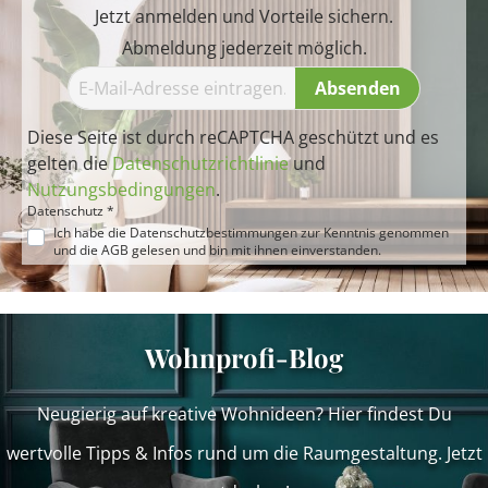
Jetzt anmelden und Vorteile sichern.
Abmeldung jederzeit möglich.
Absenden
Diese Seite ist durch reCAPTCHA geschützt und es
gelten die
Datenschutzrichtlinie
und
Nutzungsbedingungen
.
Datenschutz *
Ich habe die
Datenschutzbestimmungen
zur Kenntnis genommen
und die
AGB
gelesen und bin mit ihnen einverstanden.
Wohnprofi-Blog
Neugierig auf kreative Wohnideen? Hier findest Du
wertvolle Tipps & Infos rund um die Raumgestaltung. Jetzt