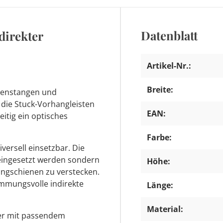
Datenblatt
direkter
Artikel-Nr.:
Breite:
inenstangen und
 die Stuck-Vorhangleisten
EAN:
itig ein optisches
Farbe:
iversell einsetzbar. Die
 eingesetzt werden sondern
Höhe:
angschienen zu verstecken.
timmungsvolle indirekte
Länge:
Material:
ber mit passendem