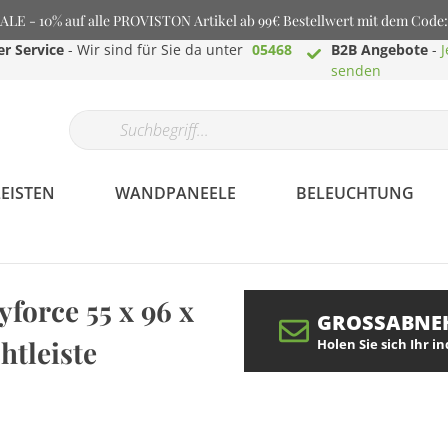
E - 10% auf alle PROVISTON Artikel ab 99€ Bestellwert mit dem Cod
r Service
- Wir sind für Sie da unter
05468
B2B Angebote
-
J
senden
EISTEN
WANDPANEELE
BELEUCHTUNG
force 55 x 96 x
GROSSABNE
Profilaminat.de -
htleiste
Holen Sie sich Ihr i
Bodenbeläge aller
Art