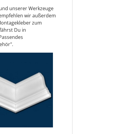
s und unserer Werkzeuge
r empfehlen wir außerdem
Montagekleber zum
fährst Du in
 Passendes
ehör".