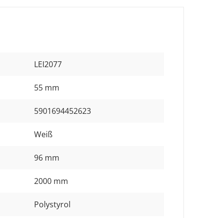
LEI2077
55 mm
5901694452623
Weiß
96 mm
2000 mm
Polystyrol