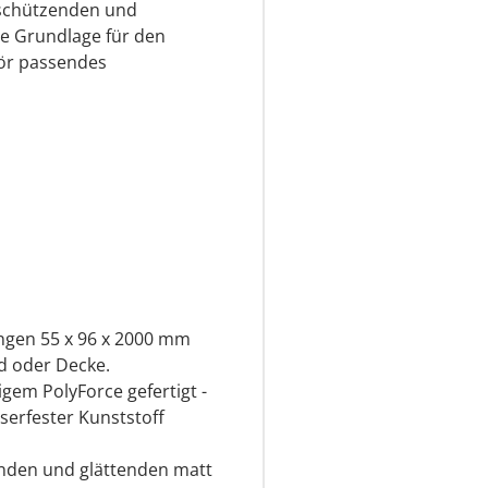
 schützenden und
le Grundlage für den
hör passendes
ngen 55 x 96 x 2000 mm
d oder Decke.
igem PolyForce gefertigt -
sserfester Kunststoff
zenden und glättenden matt