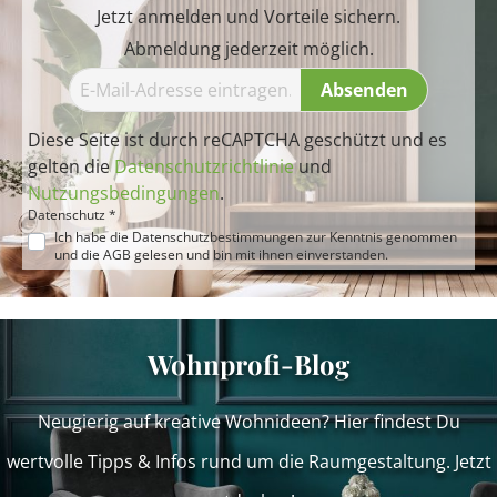
Jetzt anmelden und Vorteile sichern.
Abmeldung jederzeit möglich.
Absenden
Diese Seite ist durch reCAPTCHA geschützt und es
gelten die
Datenschutzrichtlinie
und
Nutzungsbedingungen
.
Datenschutz *
Ich habe die
Datenschutzbestimmungen
zur Kenntnis genommen
und die
AGB
gelesen und bin mit ihnen einverstanden.
Wohnprofi-Blog
Neugierig auf kreative Wohnideen? Hier findest Du
wertvolle Tipps & Infos rund um die Raumgestaltung. Jetzt