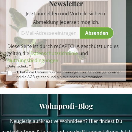
Newsletter
Jetzt anmelden und Vorteile sichern.
Abmeldung jederzeit möglich.
Absenden
Diese Seite ist durch reCAPTCHA geschützt und es
gelten die
Datenschutzrichtlinie
und
Nutzungsbedingungen
.
Datenschutz *
Ich habe die
Datenschutzbestimmungen
zur Kenntnis genommen
und die
AGB
gelesen und bin mit ihnen einverstanden.
Wohnprofi-Blog
Neugierig auf kreative Wohnideen? Hier findest Du
wertvolle Tipps & Infos rund um die Raumgestaltung. Jetzt