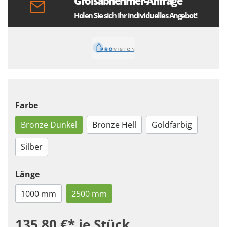
Großabnehmer-Anfrage
Holen Sie sich Ihr individuelles Angebot!
Farbe
Bronze Dunkel
Bronze Hell
Goldfarbig
Silber
Länge
1000 mm
2500 mm
135,80 €*
je Stück