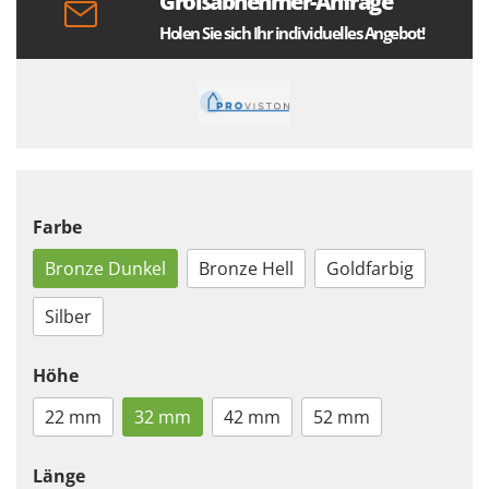
Großabnehmer-Anfrage
Holen Sie sich Ihr individuelles Angebot!
Farbe
Bronze Dunkel
Bronze Hell
Goldfarbig
Silber
Höhe
22 mm
32 mm
42 mm
52 mm
Länge