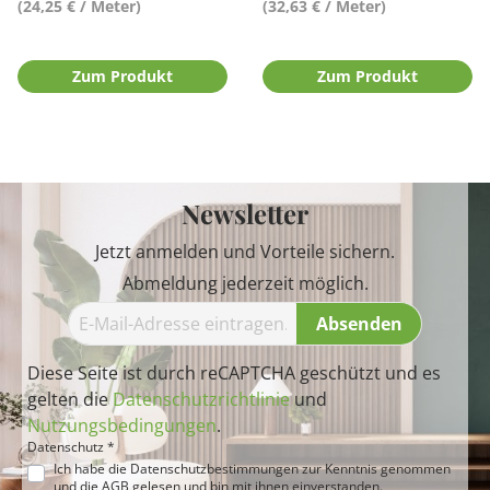
(24,25 € / Meter)
(32,63 € / Meter)
Zum Produkt
Zum Produkt
Newsletter
Jetzt anmelden und Vorteile sichern.
Abmeldung jederzeit möglich.
Absenden
Diese Seite ist durch reCAPTCHA geschützt und es
gelten die
Datenschutzrichtlinie
und
Nutzungsbedingungen
.
Datenschutz *
Ich habe die
Datenschutzbestimmungen
zur Kenntnis genommen
und die
AGB
gelesen und bin mit ihnen einverstanden.