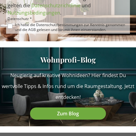
gelten die
Datenschutzrichtlinie
und
Nutzungsbedingungen
.
Datenschutz *
Ich habe die
Datenschutzbestimmungen
zur Kenntnis genommen
und die
AGB
gelesen und bin mit ihnen einverstanden.
Wohnprofi-Blog
Neugierig auf kreative Wohnideen? Hier findest Du
wertvolle Tipps & Infos rund um die Raumgestaltung. Jetzt
entdecken!
Zum Blog