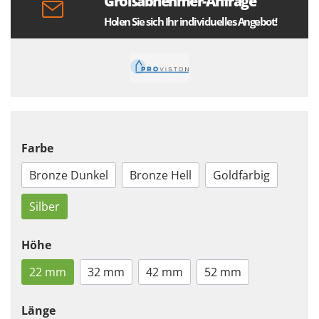
Großabnehmer-Anfrage
Holen Sie sich Ihr individuelles Angebot!
Farbe
Bronze Dunkel
Bronze Hell
Goldfarbig
Silber
Höhe
22 mm
32 mm
42 mm
52 mm
Länge